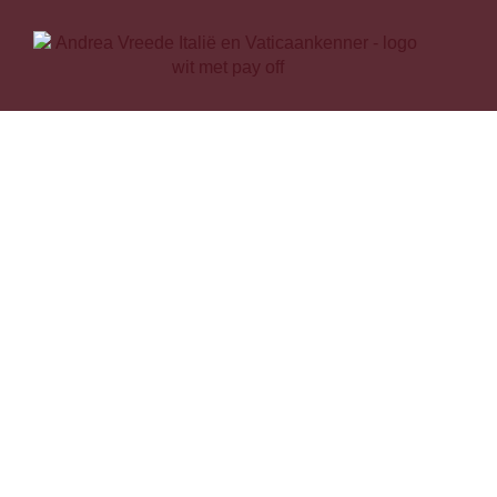
Italië, Rome e
Vaticaan
door de ogen
Andrea Vree