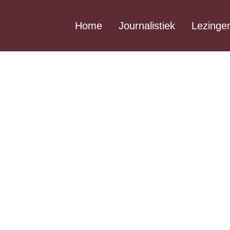
Home
Journalistiek
Lezinge
n
 van
de